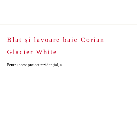
Blat și lavoare baie Corian
Glacier White
Pentru acest proiect rezidențial, am realizat un blat de baie custom made din material compozit Corian®, în nuanța Glacier White, cu două lavoare integrate. Blatul din Corian a fost produs la comandă, respectând cerințe de design, funcționalitate și durabilitate. Liniile curate, suprafața albă uniformă și integrarea perfectă a celor două lavoare oferă băii un aspect […]