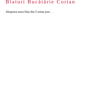
Blaturi Bucătărie Corian
Alegerea unui blat din Corian pentru bucătărie oferă durabilitate ridicată, rezistență la pete și ușurință în întreținere, datorită suprafeței sale netede și ne-poroase. De asemenea, acest material permite realizarea unor designuri personalizate, inclusiv forme și culori variate, adaptându-se perfect oricărui stil de decor. Blaturile din Corian sunt impermeabile, făcându-le rezistente la contactul frecvent cu apa, […]