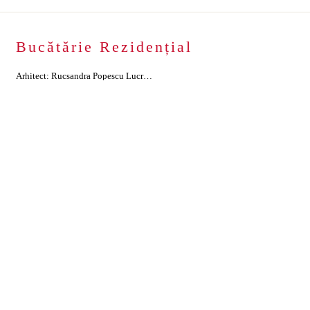
Bucătărie Rezidențial
Arhitect: Rucsandra Popescu Lucrările realizate: Mobilier bucătărie Materiale: Blat din Corian Glacier White și chiuveta din Corian, MDF furniruit Stejar Natur