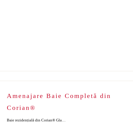
Amenajare Baie Completă din
Corian®
Baie rezidențială din Corian® Glacier White – rafinament integrat în fiecare detaliu În acest proiect rezidențial, am creat o baie din Corian complet integrată, folosind materialul Corian® Glacier White pentru pereți, tavan, cada de duș și mobilierul cu lavoar. Rezultatul este un spațiu unitar, curat vizual, fără îmbinări aparente și extrem de ușor de întreținut. […]