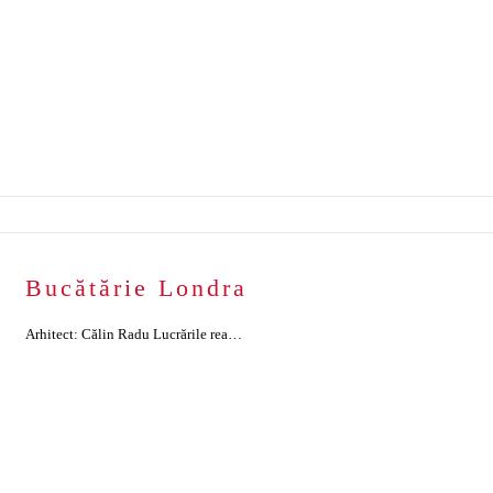
Bucătărie Londra
Arhitect: Călin Radu Lucrările realizate: Mobilier bucătărie din Corian Materiale utilizate: Locație: București